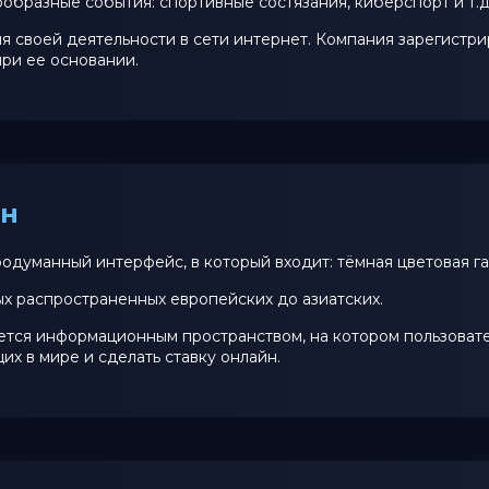
ообразные события: спортивные состязания, киберспорт и т.д
ия своей деятельности в сети интернет. Компания зарегистр
ри ее основании.
ин
родуманный интерфейс, в который входит: тёмная цветовая 
мых распространенных европейских до азиатских.
яется информационным пространством, на котором пользова
х в мире и сделать ставку онлайн.