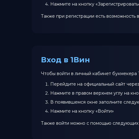
Нажмите на кнопку «Зарегистрировать
Также при регистрации есть возможность 
Вход в 1Вин
Чтобы войти в личный кабинет букмекера 1
Перейдите на официальный сайт через
Нажмите в правом верхнем углу на кн
В появившемся окне заполните следую
Нажмите на кнопку «Войти»
Также войти можно с помощью следующих со