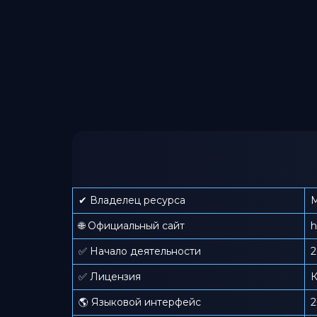
✔ Владелец ресурса
M
🌐 Официальный сайт
h
✅ Начало деятельности
2
✅ Лицензия
К
🌎 Языковой интерфейс
2