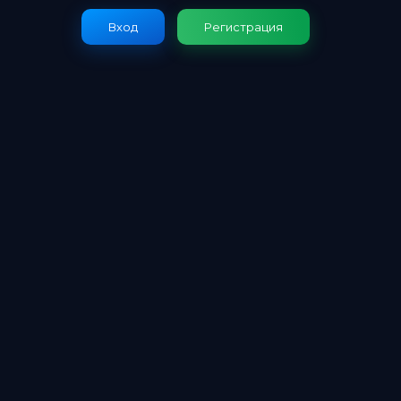
Вход
Регистрация