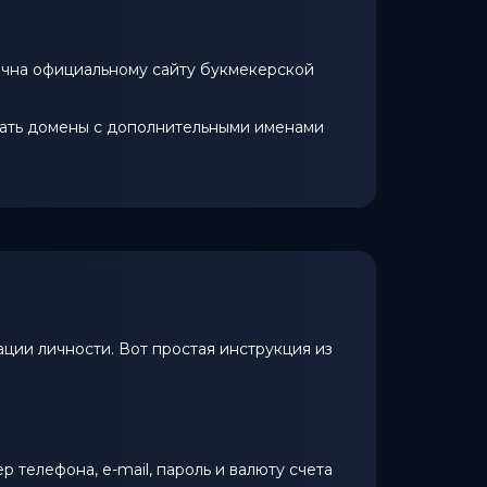
тична официальному сайту букмекерской
овать домены с дополнительными именами
ции личности. Вот простая инструкция из
 телефона, e-mail, пароль и валюту счета